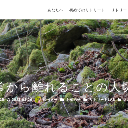
あなたへ
初めてのリトリート
リトリー
常から離れることの大
カテゴリー
カテゴリー
カテ
-25
2023-03-26
ゆっきー
お知らせ
リトリートLAB
大
Modified
Author