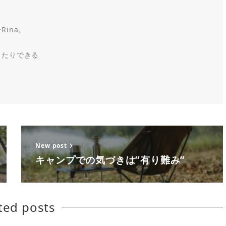
ina。
ったりできる
New post
キャンプでの気づきは”有り難み”
ted posts