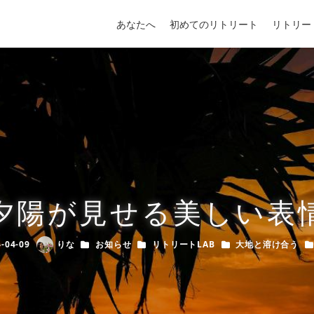
あなたへ
初めてのリトリート
リトリー
夕陽が見せる美しい表
カテゴリー
カテゴリー
カテゴリー
カ
-04-09
りな
お知らせ
リトリートLAB
大地と溶け合う
hed
Author