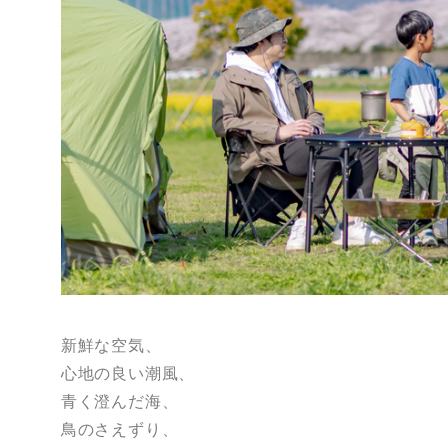
新鮮な空気、
心地の良い潮風、
青く澄んだ海、
鳥のさえずり、