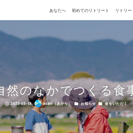
あなたへ
初めてのリトリート
リトリー
自然のなかでつくる食
カテゴリー
カテゴリー
2023-05-18
acari（あかり）
お知らせ
命をいただく
Published
Author