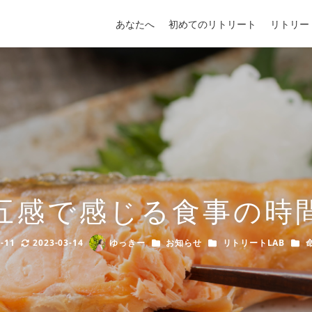
あなたへ
初めてのリトリート
リトリー
五感で感じる食事の時
カテゴリー
カテゴリー
カテ
-11
2023-03-14
ゆっきー
お知らせ
リトリートLAB
Modified
Author