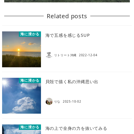
Related posts
海に浸かる
海で五感を感じるSUP
リトリート沖縄
2022-12-04
海に浸かる
貝殻で描く私の沖縄思い出
りな
2025-10-02
海に浸かる
海の上で全身の力を抜いてみる