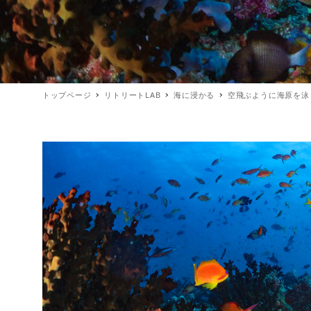
トップページ
リトリートLAB
海に浸かる
空飛ぶように海原を泳