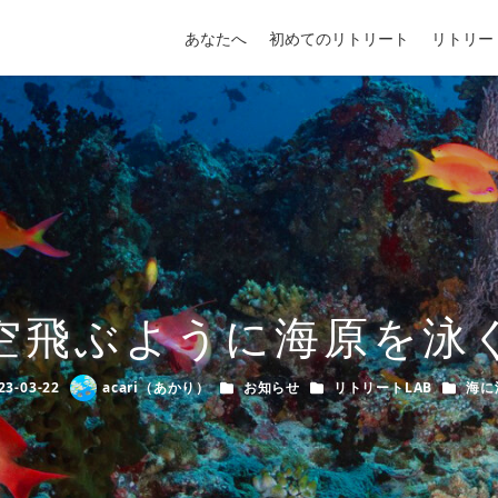
あなたへ
初めてのリトリート
リトリー
空飛ぶように海原を泳
カテゴリー
カテゴリー
カテゴ
23-03-22
acari（あかり）
お知らせ
リトリートLAB
海に
ished
Author