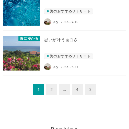
海のおすすめリトリート
りな
2023-07-10
海に浸かる
思いが叶う面白さ
海のおすすめリトリート
りな
2023-06-27
投
1
2
…
4
稿
ナ
ビ
ゲ
Ranking