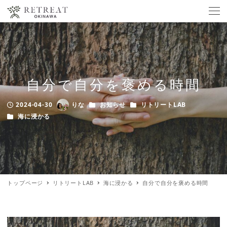
自分で自分を褒める時間
カテゴリー
カテゴリー
2024-04-30
りな
お知らせ
リトリートLAB
Published
Author
カテゴリー
海に浸かる
トップページ
リトリートLAB
海に浸かる
自分で自分を褒める時間