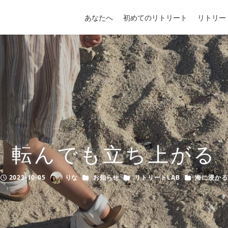
あなたへ
初めてのリトリート
リトリー
転んでも立ち上がる
カテゴリー
カテゴリー
カテゴリー
2023-10-05
りな
お知らせ
リトリートLAB
海に浸かる
Published
Author