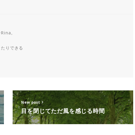
ina。
ったりできる
New post
目を閉じてただ風を感じる時間