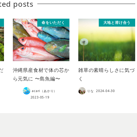
ted posts
命をいただく
大地と溶け合う
だ
沖縄県産食材で体の芯か
雑草の素晴らしさに気づ
ら元気に 〜島魚編〜
く
acari（あかり）
りな
2024-04-30
2023-05-19