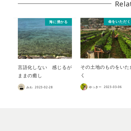
Rela
命をいただく
海に浸かる
その土地のものをいた
言語化しない 感じるが
く
ままの癒し
ゆっきー
2023-03-06
みわ
2023-02-28