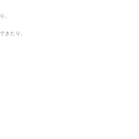
り。
できたり。