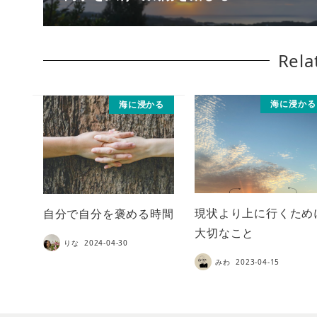
Rela
海に浸かる
海に浸かる
現状より上に行くため
自分で自分を褒める時間
大切なこと
りな
2024-04-30
みわ
2023-04-15