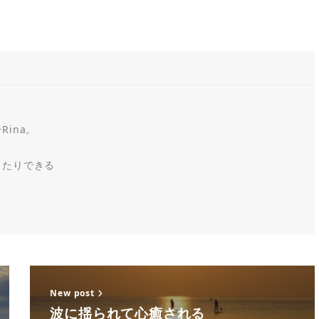
ina。
ったりできる
New post
波に揺られて心癒される