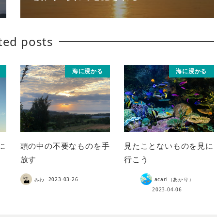
ted posts
海に浸かる
海に浸かる
に
頭の中の不要なものを手
見たことないものを見に
放す
行こう
みわ
2023-03-26
acari（あかり）
2023-04-06