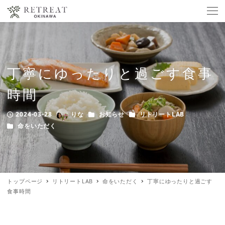
丁寧にゆったりと過ごす食事
時間
カテゴリー
カテゴリー
2024-03-28
りな
お知らせ
リトリートLAB
Published
Author
カテゴリー
命をいただく
トップページ
リトリートLAB
命をいただく
丁寧にゆったりと過ごす
食事時間