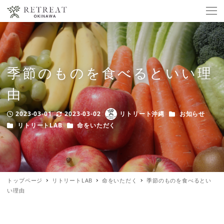
季節のものを食べるといい理
由
カテゴリー
2023-03-01
2023-03-02
リトリート沖縄
お知らせ
Published
Modified
Author
カテゴリー
カテゴリー
リトリートLAB
命をいただく
トップページ
リトリートLAB
命をいただく
季節のものを食べるとい
い理由