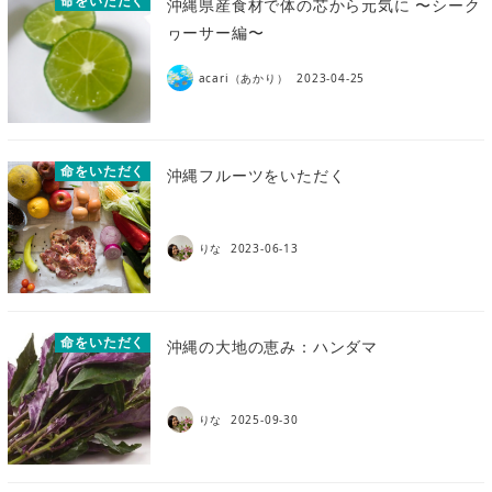
命をいただく
沖縄県産食材で体の芯から元気に 〜シーク
ヮーサー編〜
acari（あかり）
2023-04-25
命をいただく
沖縄フルーツをいただく
りな
2023-06-13
命をいただく
沖縄の大地の恵み：ハンダマ
りな
2025-09-30