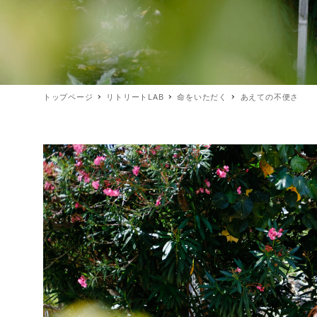
トップページ
リトリートLAB
命をいただく
あえての不便さ