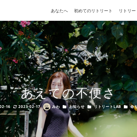
あなたへ
初めてのリトリート
リトリー
あえての不便さ
カテゴリー
カテゴリー
カテゴ
02-16
2023-02-17
みわ
お知らせ
リトリートLAB
命
ed
Modified
Author