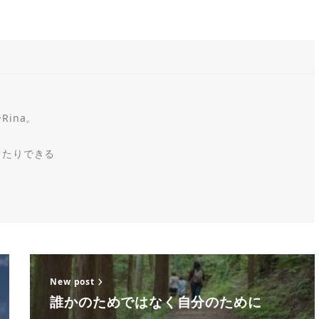
ina。
ったりできる
New post
誰かのためではなく自分のために