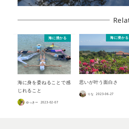
Rela
海に浸かる
海に浸かる
思いが叶う面白さ
海に身を委ねることで感
じれること
りな
2023-06-27
ゆっきー
2023-02-07