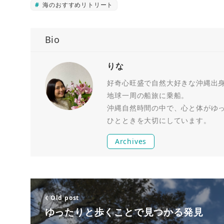
海のおすすめリトリート
Bio
りな
好奇心旺盛で自然大好きな沖縄出身R
地球一周の船旅に乗船。
沖縄自然時間の中で、心と体がゆ
ひとときを大切にしています。
Archives
Old post
ゆったりと歩くことで見つかる発見