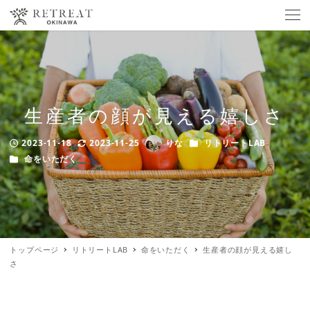
生産者の顔が見える嬉しさ
カテゴリー
2023-11-18
2023-11-25
りな
リトリートLAB
Published
Modified
Author
カテゴリー
命をいただく
トップページ
リトリートLAB
命をいただく
生産者の顔が見える嬉し
さ