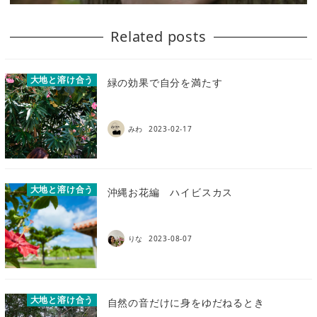
Related posts
大地と溶け合う
緑の効果で自分を満たす
みわ
2023-02-17
大地と溶け合う
沖縄お花編 ハイビスカス
りな
2023-08-07
大地と溶け合う
自然の音だけに身をゆだねるとき