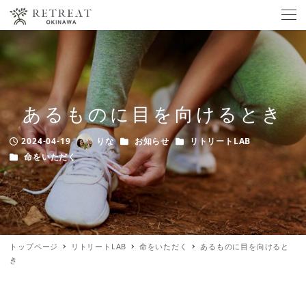
あるものに目を向けるとき
カテゴリー
カテゴリー
2024-04-19
りな
お知らせ
リトリートLAB
Published
Author
カテゴリー
命をいただく
トップページ
リトリートLAB
命をいただく
あるものに目を向けると
き