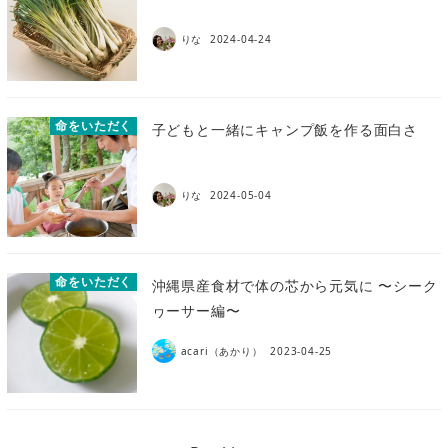
りな
2024-04-24
命をいただく
子どもと一緒にキャンプ飯を作る面白さ
りな
2024-05-04
命をいただく
沖縄県産食材で体の芯から元気に 〜シーク
ヮーサー編〜
acari（あかり）
2023-04-25