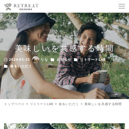
美味しいを共感する時間
カテゴリー
カテゴリー
2024-03-25
りな
お知らせ
リトリートLAB
Published
Author
カテゴリー
命をいただく
トップページ
リトリートLAB
命をいただく
美味しいを共感する時間