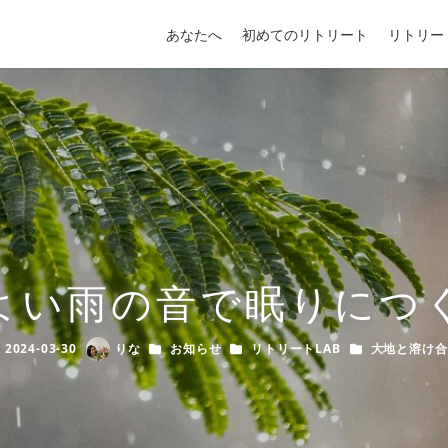
あなたへ
初めてのリトリート
リトリー
よい雨の音で眠りにつ
カテゴリー
カテゴリー
カテゴリー
2024-03-30
りな
お知らせ
リトリートLAB
大地と溶け合
ublished
Author