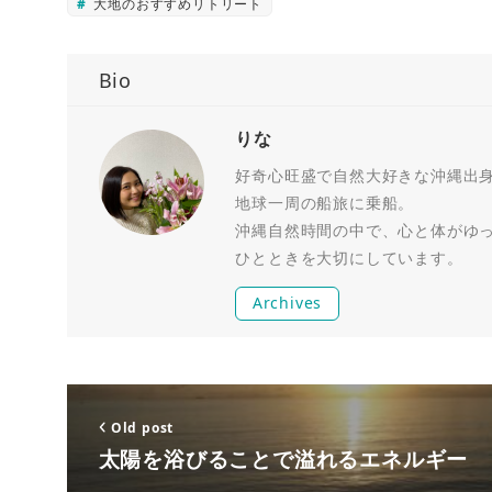
大地のおすすめリトリート
Bio
りな
好奇心旺盛で自然大好きな沖縄出身R
地球一周の船旅に乗船。
沖縄自然時間の中で、心と体がゆ
ひとときを大切にしています。
Archives
Old post
太陽を浴びることで溢れるエネルギー