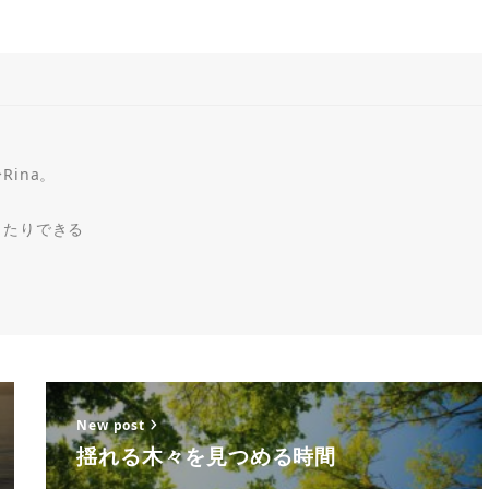
ina。
ったりできる
New post
揺れる木々を見つめる時間