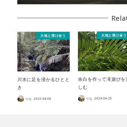
Rela
大地と溶け合う
大地と溶け合う
余白を作って滝遊びを
川水に足を浸かるひとと
しむ
き
りな
2024-04-25
りな
2023-08-06