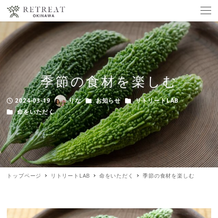
季節の食材を楽しむ
カテゴリー
カテゴリー
2024-03-19
りな
お知らせ
リトリートLAB
Published
Author
カテゴリー
命をいただく
トップページ
リトリートLAB
命をいただく
季節の食材を楽しむ