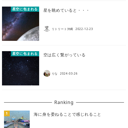
星空に包まれる
星を眺めていると・・・
リトリート沖縄
2022-12-23
星空に包まれる
空は広く繋がっている
りな
2024-03-26
Ranking
海に身を委ねることで感じれること