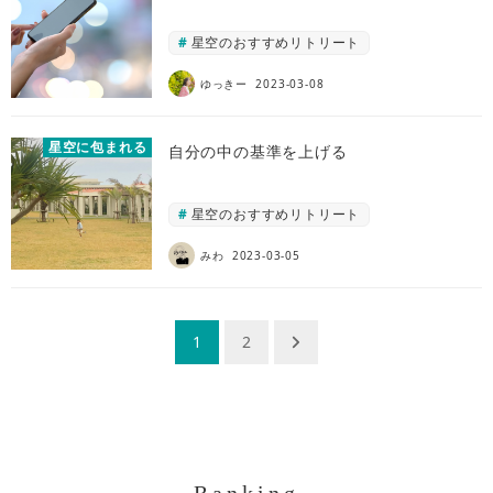
星空のおすすめリトリート
ゆっきー
2023-03-08
星空に包まれる
自分の中の基準を上げる
星空のおすすめリトリート
みわ
2023-03-05
投
1
2
稿
ナ
ビ
ゲ
Ranking