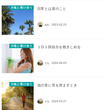
大地と溶け合う
日常とは逆のこと
みわ
2023-02-25
大地と溶け合う
１日１回自分を抱きしめる
りな
2024-06-03
大地と溶け合う
虫の音に耳を澄ますとき
りな
2024-03-21