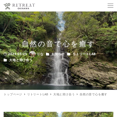
自然の音で心を癒す
カテゴリー
カテゴリー
2023-05-25
りな
お知らせ
リトリートLAB
Published
Author
カテゴリー
大地と溶け合う
トップページ
リトリートLAB
大地と溶け合う
自然の音で心を癒す