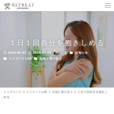
１日１回自分を抱きしめる
カテゴリー
2024-06-03
2024-07-09
りな
お知らせ
Published
Modified
Author
カテゴリー
カテゴリー
リトリートLAB
大地と溶け合う
トップページ
リトリートLAB
大地と溶け合う
１日１回自分を抱きし
める