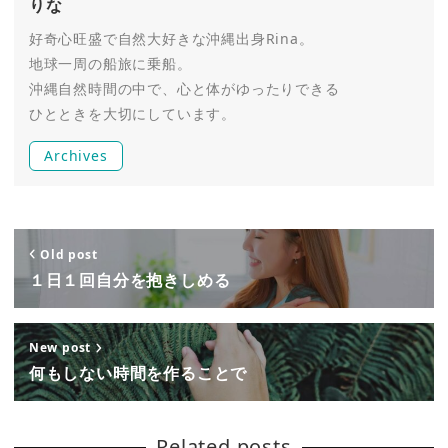
りな
好奇心旺盛で自然大好きな沖縄出身Rina。
地球一周の船旅に乗船。
沖縄自然時間の中で、心と体がゆったりできる
ひとときを大切にしています。
Archives
Old post
１日１回自分を抱きしめる
New post
何もしない時間を作ることで
Related posts