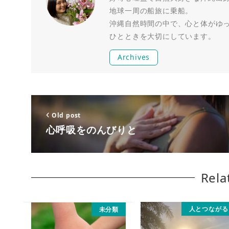
地球一周の船旅に乗船。
沖縄自然時間の中で、心と体がゆ
ひとときを大切にしています。
Archives
Old post
心呼吸をのんびりと
Rela
人とつながる
未分類