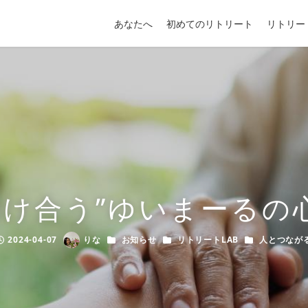
あなたへ
初めてのリトリート
リトリー
助け合う”ゆいまーるの心
カテゴリー
カテゴリー
カテゴリー
2024-04-07
りな
お知らせ
リトリートLAB
人とつなが
Published
Author