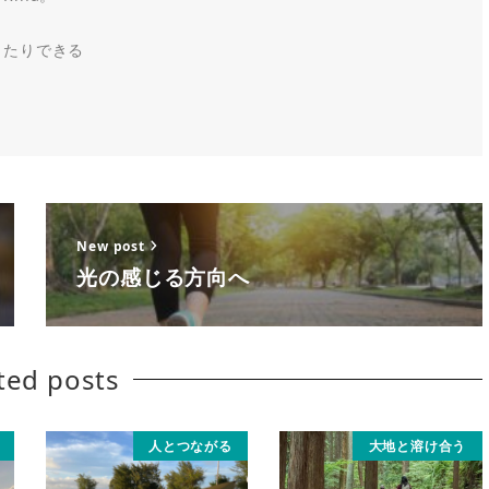
ったりできる
New post
光の感じる方向へ
ted posts
人とつながる
大地と溶け合う