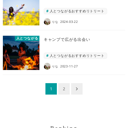
人とつながるおすすめリトリート
りな
2024-03-22
人とつながる
キャンプで広がる出会い
人とつながるおすすめリトリート
りな
2023-11-27
投
1
2
稿
ナ
ビ
ゲ
Ranking