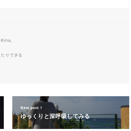
ina。
ったりできる
New post
ゆっくりと深呼吸してみる