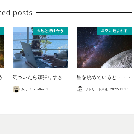
ted posts
大地と溶け合う
星空に包まれる
き
気づいたら頑張りすぎ
星を眺めていると・・・
みわ
2023-04-12
リトリート沖縄
2022-12-23