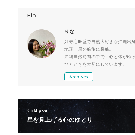
Bio
りな
好奇心旺盛で自然大好きな沖縄出身R
地球一周の船旅に乗船。
沖縄自然時間の中で、心と体がゆ
ひとときを大切にしています。
Archives
Old post
星を見上げる心のゆとり